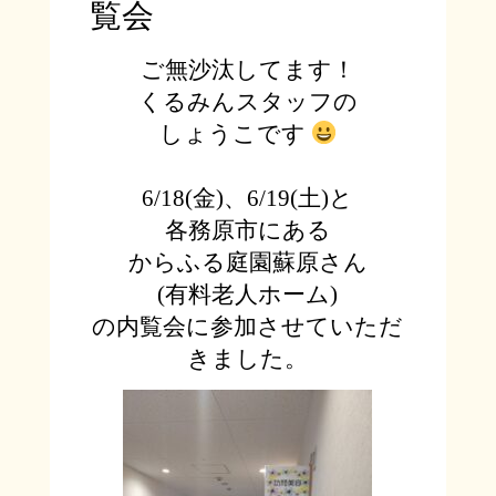
覧会
ご無沙汰してます！
くるみんスタッフの
しょうこです
6/18(
金
)
、
6/19(
土
)
と
各務原市にある
からふる庭園蘇原さん
(
有料老人ホーム
)
の内覧会に参加させていただ
きました。