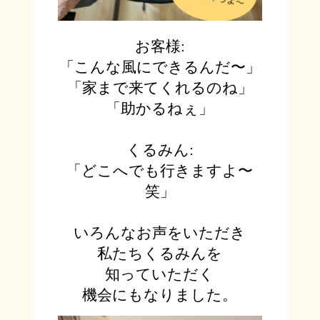
お客様
:
「こんな風に
できるん
だ〜」
「家まで来て
くれるの
ね」
「助かるねぇ」
くるみん
:
「どこへでも
行きます
よ〜
笑」
いろんなお声をいただき
私たちくるみんを
知っていただく
機会にもなりました。