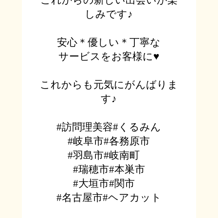
しみです♪
安心＊優しい＊丁寧な
サービスを
お客様に♥
これからも元気にがんばりま
す♪
#
訪問理美容
#
くるみん
#
岐阜市
#
各務原市
#
羽島市
#
岐南町
#
瑞穂市
#
本巣市
#
大垣市
#
関市
#
名古屋市
#
ヘアカット